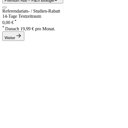
Premium Abo
– Fach Biologie
Referendariats- / Studien-Rabatt
14-Tage Testzeitraum
*
0,00 €
*
Danach 19,99 € pro Monat.
Weiter