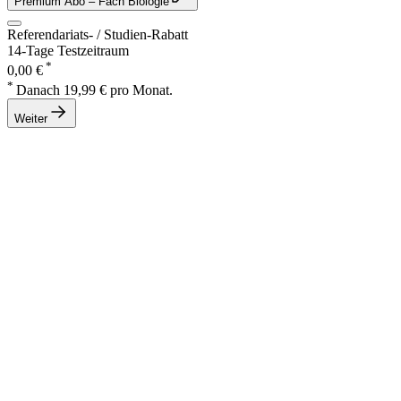
Premium Abo
– Fach Biologie
Referendariats- / Studien-Rabatt
14-Tage Testzeitraum
*
0,00 €
*
Danach 19,99 € pro Monat.
Weiter