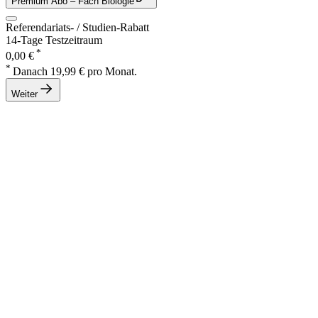
Premium Abo
– Fach Biologie
Referendariats- / Studien-Rabatt
14-Tage Testzeitraum
*
0,00 €
*
Danach 19,99 € pro Monat.
Weiter