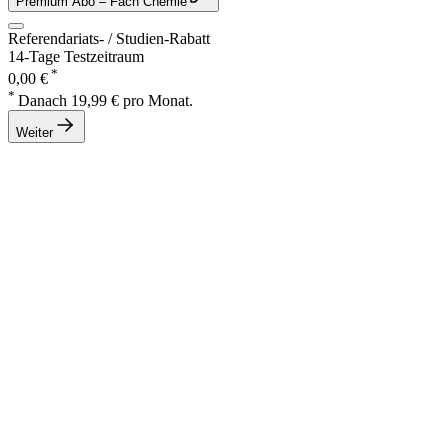
Premium Abo
– Fach Chemie
Referendariats- / Studien-Rabatt
14-Tage Testzeitraum
*
0,00 €
*
Danach 19,99 € pro Monat.
Weiter