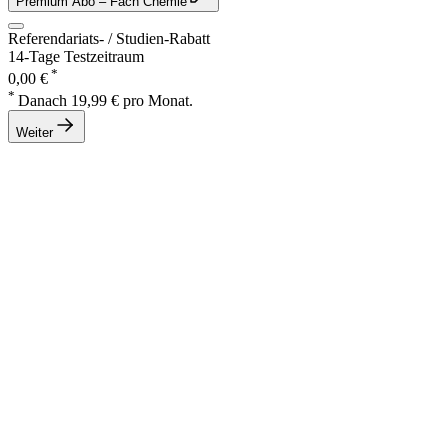
Premium Abo
– Fach Chemie
Referendariats- / Studien-Rabatt
14-Tage Testzeitraum
*
0,00 €
*
Danach 19,99 € pro Monat.
Weiter