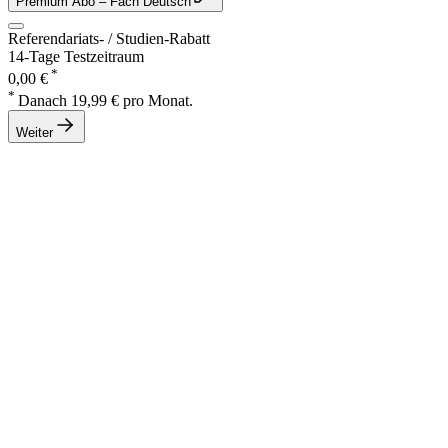
Premium Abo
– Fach Deutsch
Referendariats- / Studien-Rabatt
14-Tage Testzeitraum
*
0,00 €
*
Danach 19,99 € pro Monat.
Weiter