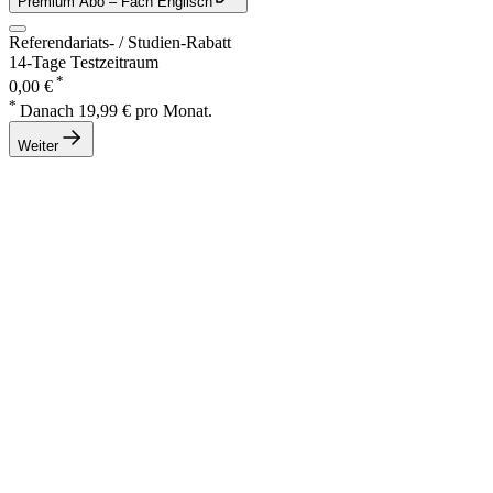
Premium Abo
– Fach Englisch
Referendariats- / Studien-Rabatt
14-Tage Testzeitraum
*
0,00 €
*
Danach 19,99 € pro Monat.
Weiter