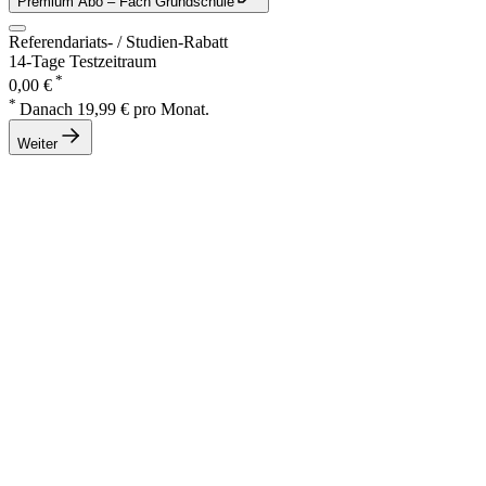
Premium Abo
– Fach Grundschule
Referendariats- / Studien-Rabatt
14-Tage Testzeitraum
*
0,00 €
*
Danach 19,99 € pro Monat.
Weiter