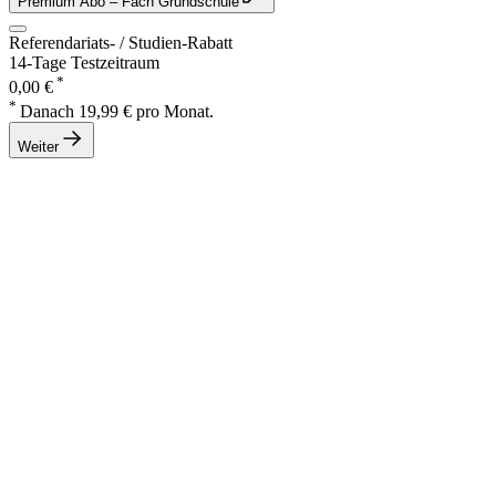
Premium Abo
– Fach Grundschule
Referendariats- / Studien-Rabatt
14-Tage Testzeitraum
*
0,00 €
*
Danach 19,99 € pro Monat.
Weiter