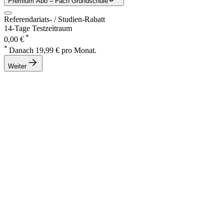
Premium Abo
– Fach Grundschule
Referendariats- / Studien-Rabatt
14-Tage Testzeitraum
*
0,00 €
*
Danach 19,99 € pro Monat.
Weiter