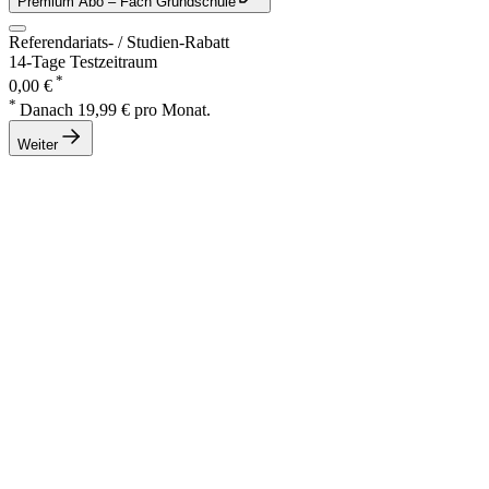
Premium Abo
– Fach Grundschule
Referendariats- / Studien-Rabatt
14-Tage Testzeitraum
*
0,00 €
*
Danach 19,99 € pro Monat.
Weiter