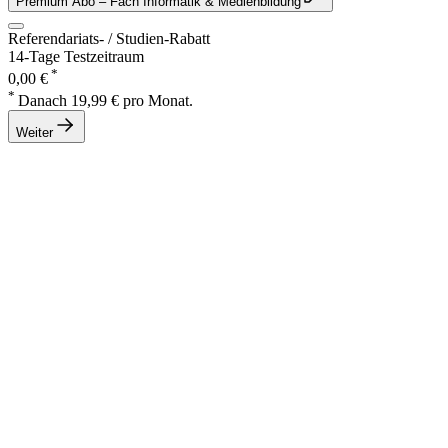
Premium Abo
– Fach Informatik & Medienbildung
Referendariats- / Studien-Rabatt
14-Tage Testzeitraum
*
0,00 €
*
Danach 19,99 € pro Monat.
Weiter