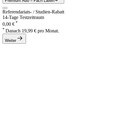
Premium Abo
– Fach Latein
Referendariats- / Studien-Rabatt
14-Tage Testzeitraum
*
0,00 €
*
Danach 19,99 € pro Monat.
Weiter