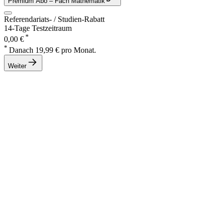
Premium Abo
– Fach Mathematik
Referendariats- / Studien-Rabatt
14-Tage Testzeitraum
*
0,00 €
*
Danach 19,99 € pro Monat.
Weiter