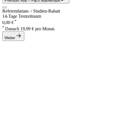
Premium Abo
– Fach Mathematik
Referendariats- / Studien-Rabatt
14-Tage Testzeitraum
*
0,00 €
*
Danach 19,99 € pro Monat.
Weiter