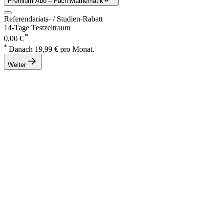
Premium Abo
– Fach Mathematik
Referendariats- / Studien-Rabatt
14-Tage Testzeitraum
*
0,00 €
*
Danach 19,99 € pro Monat.
Weiter