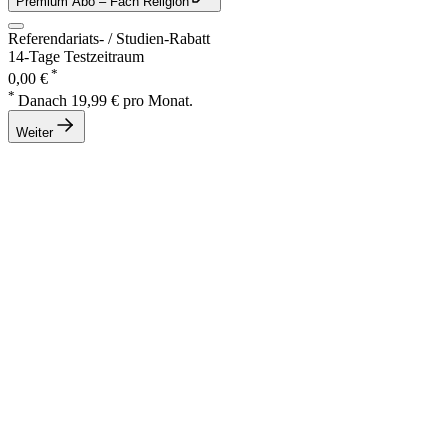
Premium Abo
– Fach Religion
Referendariats- / Studien-Rabatt
14-Tage Testzeitraum
*
0,00 €
*
Danach 19,99 € pro Monat.
Weiter