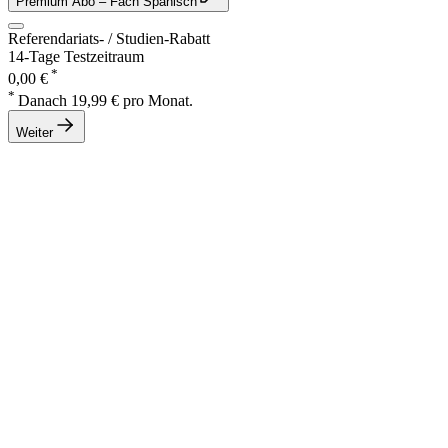
Premium Abo
– Fach Spanisch
Referendariats- / Studien-Rabatt
14-Tage Testzeitraum
*
0,00 €
*
Danach 19,99 € pro Monat.
Weiter